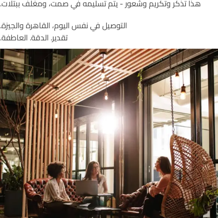
هذا تذكّر وتكريم وشعور - يتم تسليمه في صمت، ومغلف ببتلات.
التوصيل في نفس اليوم، القاهرة والجيزة.
تقدير. الدقة. العاطفة.