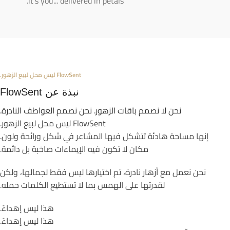
it’s you... delivered in petals.
FlowSent ليس محل لبيع الزهور.
نبذة عن FlowSent
نحن لا نصمم باقات الزهور. نحن نصمم العواطف النادرة.
FlowSent ليس محل لبيع الزهور.
إنها مساحة هادئة تتشكل فيها المشاعر في شكل ورائحة ولون.
مكان لا تكون فيه الإيماءات صاخبة بل دائمة.
نحن نعمل مع أزهار نادرة، تم اختيارها ليس فقط لجمالها، ولكن
لقدرتها على الهمس بما لا تستطيع الكلمات حمله.
هذا ليس إهداءً.
هذا ليس إهداءً.